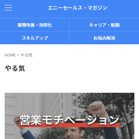
エニーセールス・マガジン
業務改善・効率化
キャリア・転職
スキルアップ
お悩み解消
HOME
>
やる気
やる気