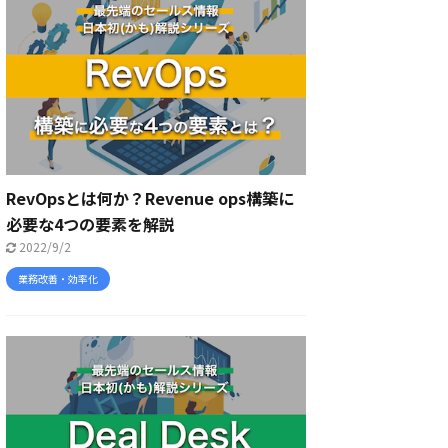
RevOpsとは何か？Revenue ops構築に
必要な4つの要素を解説
2022/9/2
業務改善・効率化