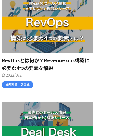
RevOpsとは何か？Revenue ops構築に
必要な4つの要素を解説
2022/9/2
業務改善・効率化