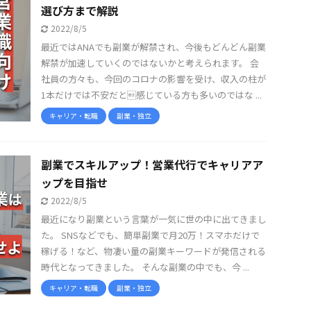
選び方まで解説
2022/8/5
最近ではANAでも副業が解禁され、今後もどんどん副業
解禁が加速していくのではないかと考えられます。 会
社員の方々も、今回のコロナの影響を受け、収入の柱が
1本だけでは不安だと感じている方も多いのではな ...
キャリア・転職
副業・独立
副業でスキルアップ！営業代行でキャリアア
ップを目指せ
2022/8/5
最近になり副業という言葉が一気に世の中に出てきまし
た。 SNSなどでも、簡単副業で月20万！スマホだけで
稼げる！など、物凄い量の副業キーワードが発信される
時代となってきました。 そんな副業の中でも、今 ...
キャリア・転職
副業・独立