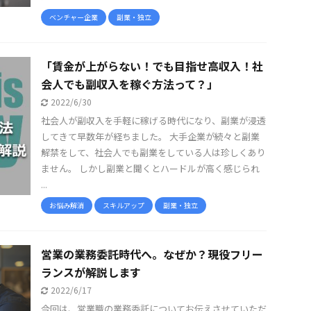
ベンチャー企業
副業・独立
「賃金が上がらない！でも目指せ高収入！社
会人でも副収入を稼ぐ方法って？」
2022/6/30
社会人が副収入を手軽に稼げる時代になり、副業が浸透
してきて早数年が経ちました。 大手企業が続々と副業
解禁をして、社会人でも副業をしている人は珍しくあり
ません。 しかし副業と聞くとハードルが高く感じられ
...
お悩み解消
スキルアップ
副業・独立
営業の業務委託時代へ。なぜか？現役フリー
ランスが解説します
2022/6/17
今回は、営業職の業務委託についてお伝えさせていただ