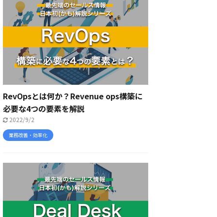
RevOpsとは何か？Revenue ops構築に
必要な4つの要素を解説
2022/9/2
業務改善・効率化